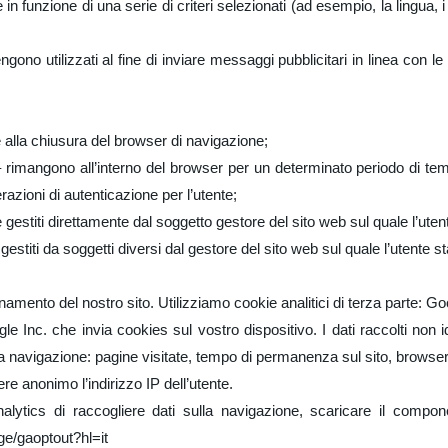
n funzione di una serie di criteri selezionati (ad esempio, la lingua, i 
vengono utilizzati al fine di inviare messaggi pubblicitari in linea con 
 alla chiusura del browser di navigazione;
e – rimangono all’interno del browser per un determinato periodo di te
razioni di autenticazione per l’utente;
e gestiti direttamente dal soggetto gestore del sito web sul quale l’ute
 gestiti da soggetti diversi dal gestore del sito web sul quale l’utente 
ionamento del nostro sito. Utilizziamo cookie analitici di terza parte: G
 Inc. che invia cookies sul vostro dispositivo. I dati raccolti non id
ulla navigazione: pagine visitate, tempo di permanenza sul sito, browser u
e anonimo l’indirizzo IP dell’utente.
nalytics di raccogliere dati sulla navigazione, scaricare il compo
ge/gaoptout?hl=it