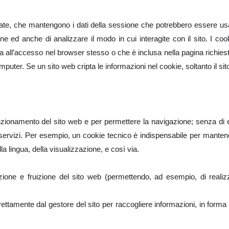
isitate, che mantengono i dati della sessione che potrebbero essere us
ine ed anche di analizzare il modo in cui interagite con il sito. I c
va all’accesso nel browser stesso o che è inclusa nella pagina richie
puter. Se un sito web cripta le informazioni nel cookie, soltanto il si
unzionamento del sito web e per permettere la navigazione; senza di 
 servizi. Per esempio, un cookie tecnico è indispensabile per mantener
a lingua, della visualizzazione, e così via.
ione e fruizione del sito web (permettendo, ad esempio, di realiz
i direttamente dal gestore del sito per raccogliere informazioni, in form