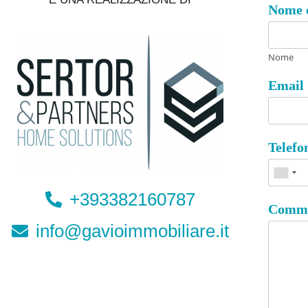
Nome 
Nome
Email
Telef
+393382160787
Comme
info@gavioimmobiliare.it