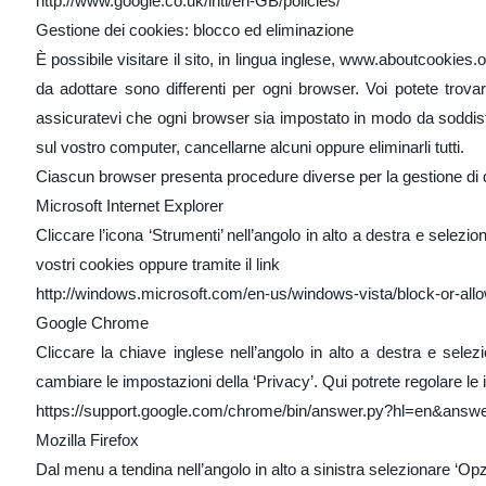
http://www.google.co.uk/intl/en-GB/policies/
Gestione dei cookies: blocco ed eliminazione
È possibile visitare il sito, in lingua inglese, www.aboutcookies.
da adottare sono differenti per ogni browser. Voi potete trovar
assicuratevi che ogni browser sia impostato in modo da soddisfa
sul vostro computer, cancellarne alcuni oppure eliminarli tutti.
Ciascun browser presenta procedure diverse per la gestione di dis
Microsoft Internet Explorer
Cliccare l’icona ‘Strumenti’ nell’angolo in alto a destra e selezi
vostri cookies oppure tramite il link
http://windows.microsoft.com/en-us/windows-vista/block-or-all
Google Chrome
Cliccare la chiave inglese nell’angolo in alto a destra e sele
cambiare le impostazioni della ‘Privacy’. Qui potrete regolare le 
https://support.google.com/chrome/bin/answer.py?hl=en&ans
Mozilla Firefox
Dal menu a tendina nell’angolo in alto a sinistra selezionare ‘Opz