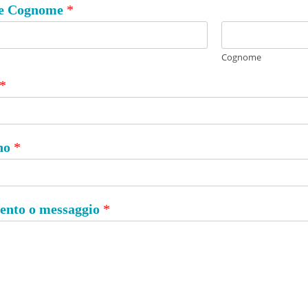
e Cognome
*
Cognome
*
ono
*
nto o messaggio
*