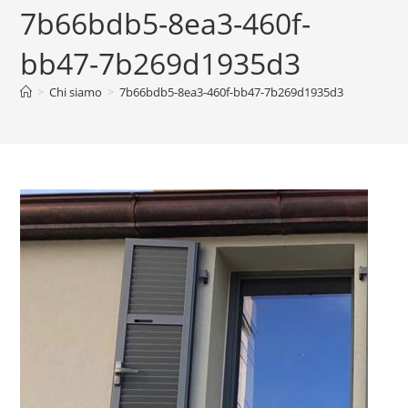
7b66bdb5-8ea3-460f-
bb47-7b269d1935d3
>
Chi siamo
>
7b66bdb5-8ea3-460f-bb47-7b269d1935d3