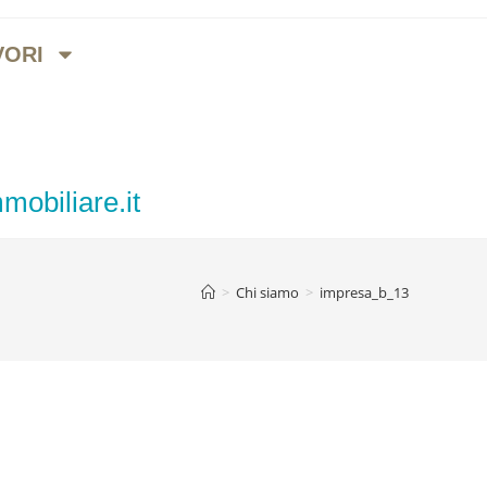
VORI
mobiliare.it
>
Chi siamo
>
impresa_b_13