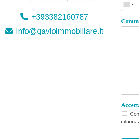
+393382160787
Comme
info@gavioimmobiliare.it
Accet
Conf
informaz