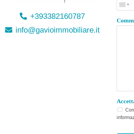
+393382160787
Comme
info@gavioimmobiliare.it
Accet
Conf
informaz