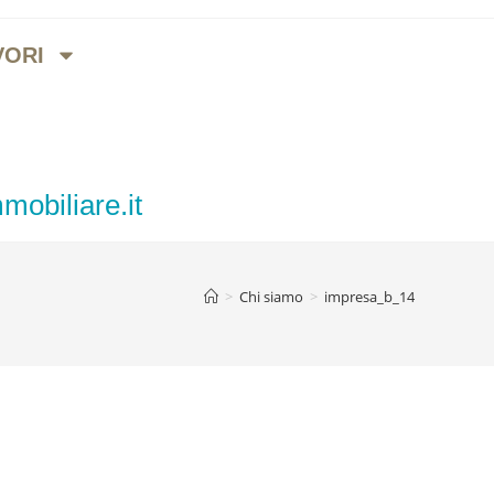
VORI
mobiliare.it
>
Chi siamo
>
impresa_b_14