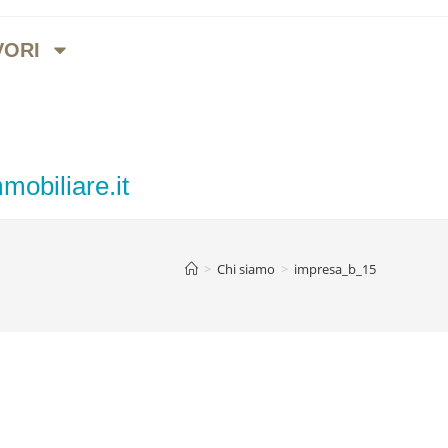
VORI
mobiliare.it
>
Chi siamo
>
impresa_b_15