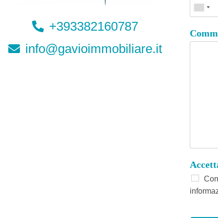
+393382160787
Comme
info@gavioimmobiliare.it
Accet
Conf
informaz