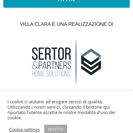
VILLA CLARA È UNA REALIZZAZIONE DI
+393382160787
I cookie ci aiutano ad erogare servizi di qualità.
Utilizzando i nostri servizi, cliccando il bottone qui
info@gavioimmobiliare.it
riportato l'utente accetta le nostre modalità d'uso dei
cookie.
Cookie settings
ACCETTA
Privacy Policy
Cookie Policy