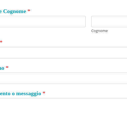
e Cognome
*
Cognome
*
ono
*
nto o messaggio
*