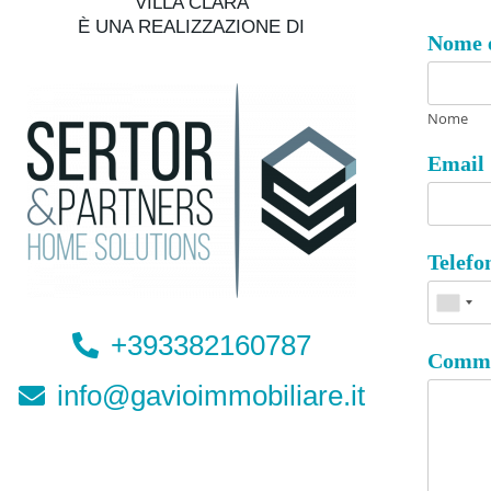
VILLA CLARA
È UNA REALIZZAZIONE DI
Nome 
Nome
Email
Telef
+393382160787
Comme
info@gavioimmobiliare.it