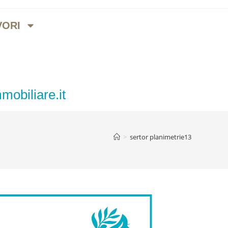
VORI
mobiliare.it
>
sertor planimetrie13